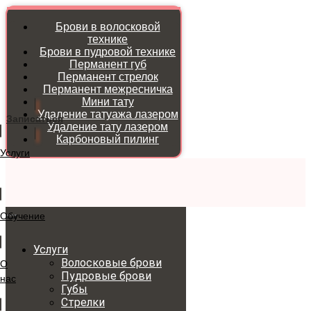
Брови в волосковой
технике
Брови в пудровой технике
Перманент губ
Перманент стрелок
Перманент межресничка
Мини тату
Удаление татуажа лазером
Записаться
Удаление тату лазером
Карбоновый пилинг
Услуги
Обучение
Услуги
Волосковые брови
О
Пудровые брови
нас
Губы
Стрелки